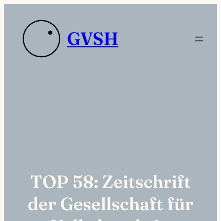
Zum
Inhalt
Platzhaltertext die
GVSH
springen
sdas
TOP 58: Zeitschrift
der Gesellschaft für