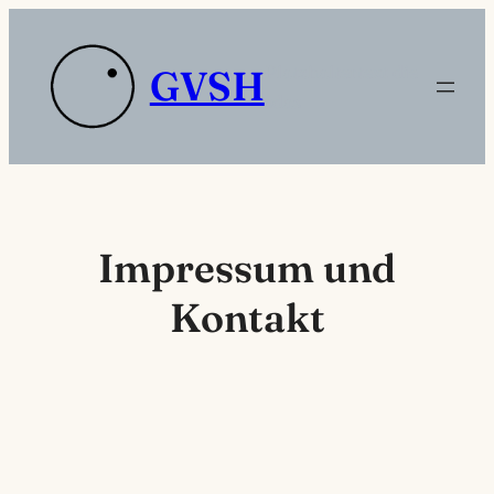
Zum
Inhalt
Platzhaltertext die
GVSH
springen
sdas
Impressum und
Kontakt