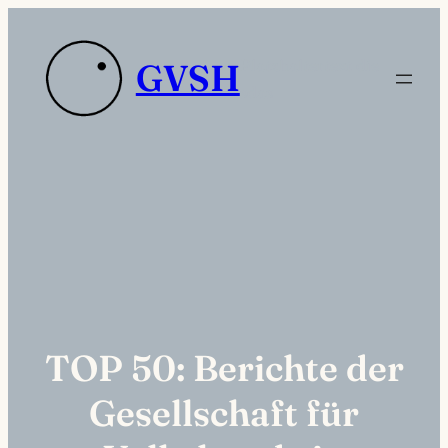
Zum
Inhalt
Platzhaltertext die
GVSH
springen
sdas
TOP 50: Berichte der
Gesellschaft für