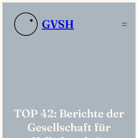
Zum
Inhalt
Platzhaltertext die
GVSH
springen
sdas
TOP 42: Berichte der
Gesellschaft für