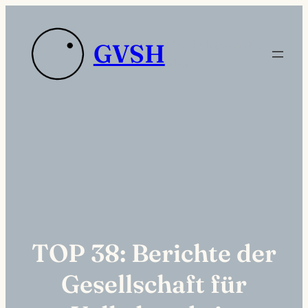
Zum
Inhalt
Platzhaltertext die
GVSH
springen
sdas
TOP 38: Berichte der
Gesellschaft für