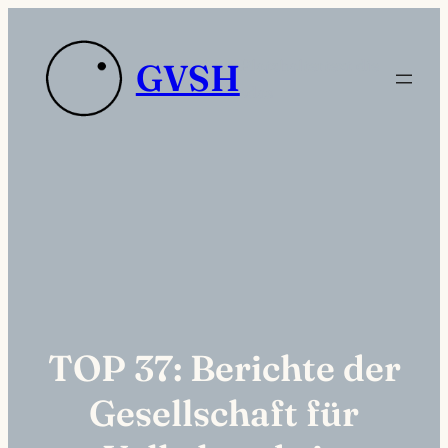
Zum
Inhalt
Platzhaltertext die
GVSH
springen
sdas
TOP 37: Berichte der
Gesellschaft für