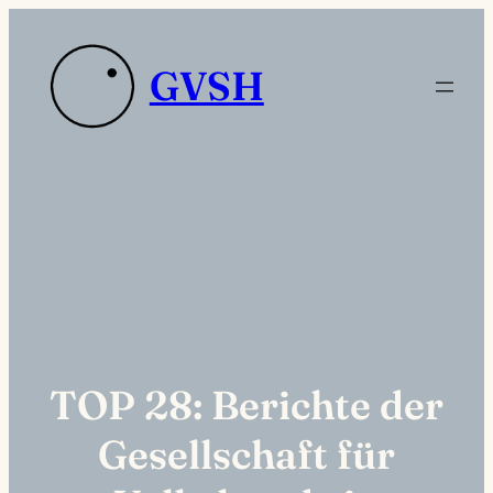
Zum
Inhalt
Platzhaltertext die
GVSH
springen
sdas
TOP 28: Berichte der
Gesellschaft für