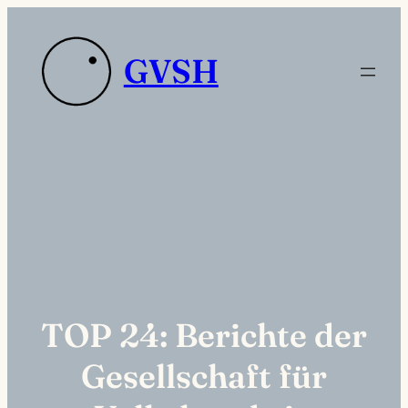
Zum
Inhalt
Platzhaltertext die
GVSH
springen
sdas
TOP 24: Berichte der
Gesellschaft für