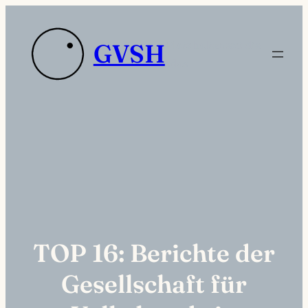
Zum
Inhalt
Platzhaltertext die
GVSH
springen
sdas
TOP 16: Berichte der
Gesellschaft für