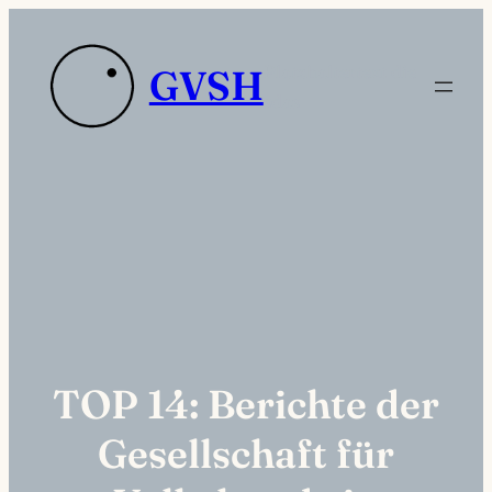
Zum
Inhalt
Platzhaltertext die
GVSH
springen
sdas
TOP 14: Berichte der
Gesellschaft für