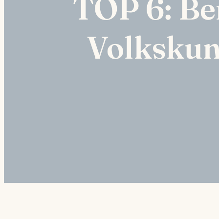
TOP 6: Ber
Volkskun