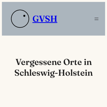
Zum
Inhalt
Platzhaltertext die
GVSH
springen
sdas
Vergessene Orte in
Schleswig-Holstein