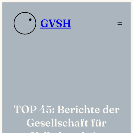
Zum
Inhalt
Platzhaltertext die
GVSH
springen
sdas
TOP 45: Berichte der
Gesellschaft für