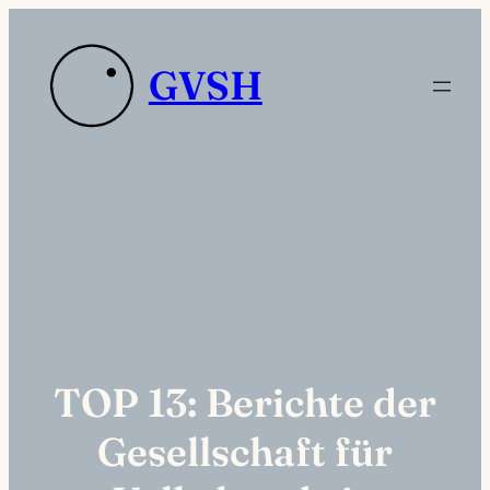
Zum
Inhalt
Platzhaltertext die
GVSH
springen
sdas
TOP 13: Berichte der
Gesellschaft für