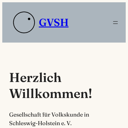
Zum
Inhalt
Platzhaltertext die
GVSH
springen
sdas
Herzlich
Willkommen!
Gesellschaft für Volkskunde in
Schleswig-Holstein e. V.